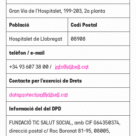
Gran Via de l’Hospitalet, 199-203, 2a planta
Població
Codi Postal
Hospitalet de Llobregat
08908
telèfon / e-mail
+34 93 607 38 00 /
info@idibell.cat
Contacte per l’exercici de Drets
dataprotection@idibell.cat
Informació del del DPD
FUNDACIÓ TIC SALUT SOCIAL, amb CIF G64350374,
direcció postal c/ Roc Boronat 81-95, 08005,