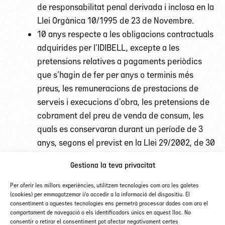
de responsabilitat penal derivada i inclosa en la
Llei Orgànica 10/1995 de 23 de Novembre.
10 anys respecte a les obligacions contractuals
adquirides per l’IDIBELL, excepte a les
pretensions relatives a pagaments periòdics
que s’hagin de fer per anys o terminis més
preus, les remuneracions de prestacions de
serveis i execucions d’obra, les pretensions de
cobrament del preu de venda de consum, les
quals es conservaran durant un període de 3
anys, segons el previst en la Llei 29/2002, de 30
de desembre. Primera Llei del Codi civil de
Gestiona la teva privacitat
Catalunya.
5 anys pel que afecta a les obligacions
Per oferir les millors experiències, utilitzem tecnologies com ara les galetes
(cookies) per emmagatzemar i/o accedir a la informació del dispositiu. El
derivades de la prevenció de riscos laborals
consentiment a aquestes tecnologies ens permetrà processar dades com ara el
segons l’establert en el Real Decret Legislatiu
comportament de navegació o els identificadors únics en aquest lloc. No
consentir o retirar el consentiment pot afectar negativament certes
5/2000, de 4 d’agost, pel que s’aprova el text